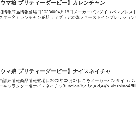
ウマ娘 プリティーダービー】カレンチャン
細情報商品情報登場日2023年04月18日メーカーバンダイ（バンプレ
クター名カレンチャン感想フィギュア本体ファーストインプレッション
..
ウマ娘 プリティーダービー】ナイスネイチャ
画詳細情報商品情報登場日2023年02月07日ごろメーカーバンダイ（
キャラクター名ナイスネイチャ(function(b,c,f,g,a,d,e){b.MoshimoAffiliat