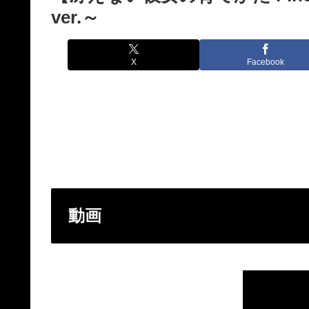
ver.～
X
Facebook
動画