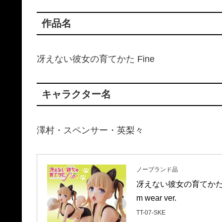
作品名
冴えない彼女の育てかた Fine
キャラクター名
澤村・スペンサー・英梨々
ノーブランド品
冴えない彼女の育てかた Fi
m wear ver.
TT-07-SKE