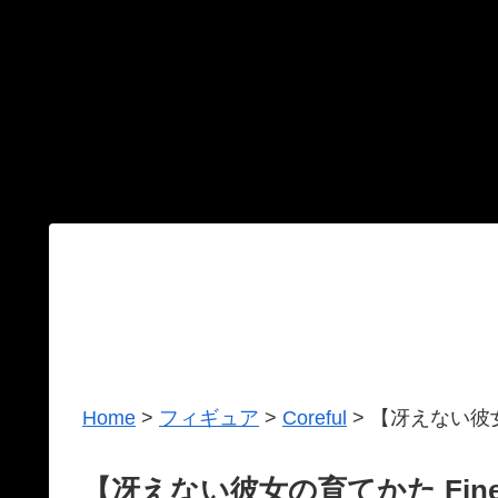
Home
>
フィギュア
>
Coreful
>
【冴えない彼女の
【冴えない彼女の育てかた Fine】