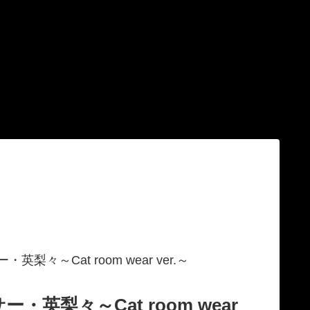
々～Cat room wear ver.～
・英梨々～Cat room wear